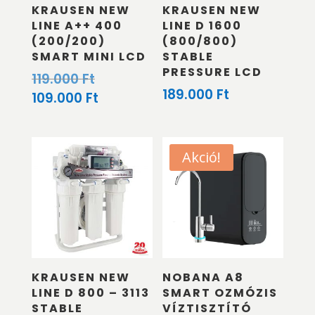
KRAUSEN NEW
KRAUSEN NEW
LINE A++ 400
LINE D 1600
(200/200)
(800/800)
SMART MINI LCD
STABLE
PRESSURE LCD
Original
119.000
Ft
189.000
Ft
price
Current
109.000
Ft
was:
price
119.000 Ft.
is:
109.000 Ft.
Akció!
KRAUSEN NEW
NOBANA A8
LINE D 800 – 3113
SMART OZMÓZIS
STABLE
VÍZTISZTÍTÓ