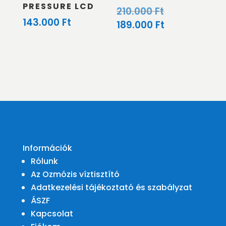
PRESSURE LCD
Original
210.000
Ft
143.000
Ft
price
Current
189.000
Ft
was:
price
210.000 Ft.
is:
189.000 Ft.
Információk
Rólunk
Az Ozmózis víztisztító
Adatkezelési tájékoztató és szabályzat
ÁSZF
Kapcsolat