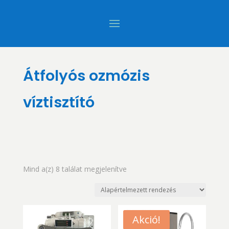
Átfolyós ozmózis
víztisztító
Mind a(z) 8 találat megjelenítve
Akció!