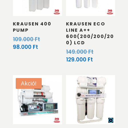
KRAUSEN 400
KRAUSEN ECO
PUMP
LINE A++
600(200/200/20
Original
109.000
Ft
0) LCD
price
Current
98.000
Ft
Original
149.000
Ft
was:
price
price
Current
129.000
Ft
109.000 Ft.
is:
was:
price
98.000 Ft.
149.000 Ft.
is:
129.000 Ft.
Akció!