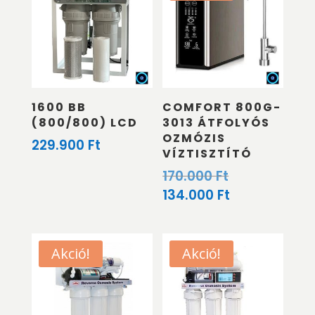
1600 BB
COMFORT 800G-
(800/800) LCD
3013 ÁTFOLYÓS
OZMÓZIS
229.900
Ft
VÍZTISZTÍTÓ
Original
170.000
Ft
price
Current
134.000
Ft
was:
price
170.000 Ft.
is:
134.000 Ft.
Akció!
Akció!