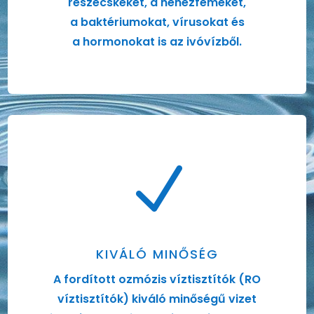
részecskéket, a nehézfémeket,
a baktériumokat, vírusokat és
a hormonokat is az ivóvízből.
N
KIVÁLÓ MINŐSÉG
A fordított ozmózis víztisztítók (RO
víztisztítók) kiváló minőségű vizet