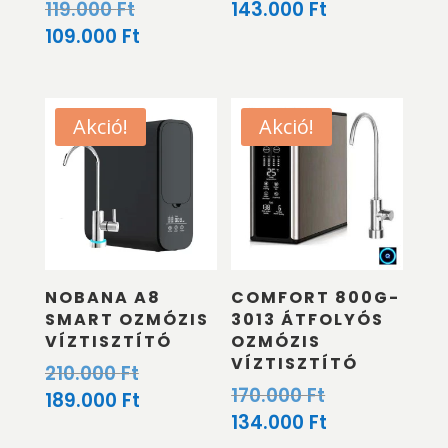
Original
119.000
Ft
143.000
Ft
price
Current
109.000
Ft
was:
price
119.000 Ft.
is:
109.000 Ft.
Akció!
Akció!
NOBANA A8
COMFORT 800G-
SMART OZMÓZIS
3013 ÁTFOLYÓS
VÍZTISZTÍTÓ
OZMÓZIS
VÍZTISZTÍTÓ
Original
210.000
Ft
Original
170.000
Ft
price
Current
189.000
Ft
price
Current
134.000
Ft
was:
price
was:
price