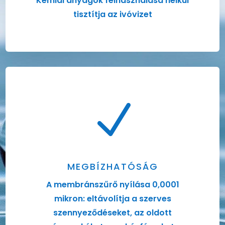
Kémiai anyagok felhasználása nélkül
tisztítja az ivóvizet
N
MEGBÍZHATÓSÁG
A membránszűrő nyílása 0,0001
mikron: eltávolítja a szerves
szennyeződéseket, az oldott