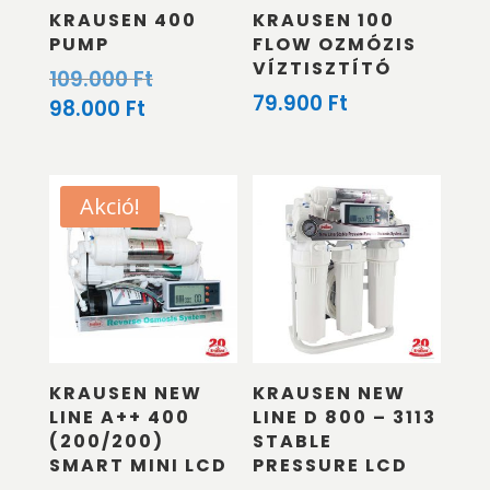
KRAUSEN 400
KRAUSEN 100
PUMP
FLOW OZMÓZIS
VÍZTISZTÍTÓ
Original
109.000
Ft
79.900
Ft
price
Current
98.000
Ft
was:
price
109.000 Ft.
is:
98.000 Ft.
Akció!
KRAUSEN NEW
KRAUSEN NEW
LINE A++ 400
LINE D 800 – 3113
(200/200)
STABLE
SMART MINI LCD
PRESSURE LCD