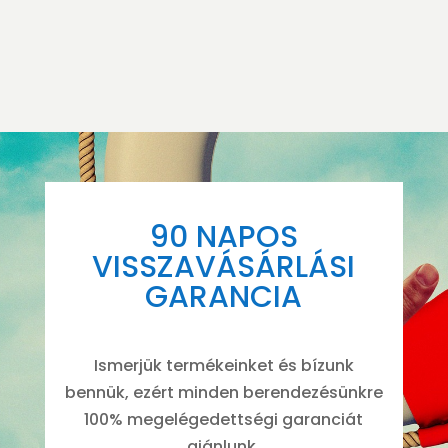
210.000 Ft.
is:
170.000 Ft.
is:
189.000 Ft.
134.000 Ft.
90 NAPOS
VISSZAVÁSÁRLÁSI
GARANCIA
Ismerjük termékeinket és bízunk
bennük, ezért minden berendezésünkre
100% megelégedettségi garanciát
ajánlunk.