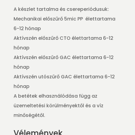
membránszűrő
A készlet tartalma és csereperiódusuk:
nélkül
Mechanikai előszűrő 5mic PP élettartama
mennyiség
6-12 hónap
Aktívszén előszűrő CTO élettartama 6-12
hónap
Aktívszén előszűrő GAC élettartama 6-12
hónap
Aktívszén utószűrő GAC élettartama 6-12
hónap
A betétek elhasználódása függ az
üzemeltetési körülményektől és a víz
minőségétől.
Vélemények