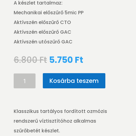
A készlet tartalmaz:
Mechanikai előszűrő 5mic PP
Aktívszén előszűrő CTO
Aktívszén előszűrő GAC
Aktívszén utószűrő GAC
Original
Current
6.800
Ft
5.750
Ft
price
price
was:
is:
Szűrőbetét
Kosárba teszem
6.800 Ft.
5.750 Ft.
készlet
tartályos
ozmózis
víztisztítóhoz
Klasszikus tartályos fordított ozmózis
4
rendszerű víztisztítóhoz alkalmas
db-
szűrőbetét készlet.
os