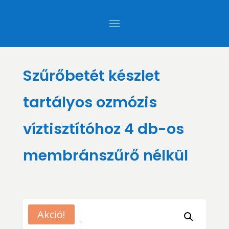
Szűrőbetét készlet
tartályos ozmózis
víztisztítóhoz 4 db-os
membránszűrő nélkül
Akció!