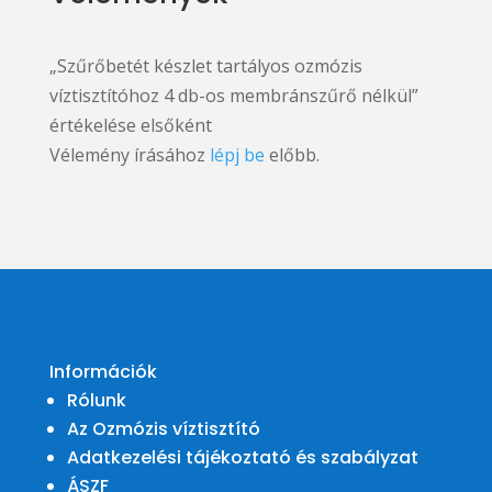
„Szűrőbetét készlet tartályos ozmózis
víztisztítóhoz 4 db-os membránszűrő nélkül”
értékelése elsőként
Vélemény írásához
lépj be
előbb.
Információk
Rólunk
Az Ozmózis víztisztító
Adatkezelési tájékoztató és szabályzat
ÁSZF