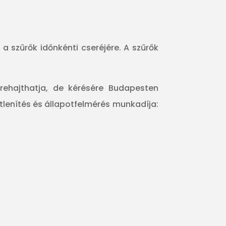
 a szűrők időnkénti cseréjére. A szűrők
rehajthatja, de kérésére Budapesten
tőtlenítés és állapotfelmérés munkadíja: