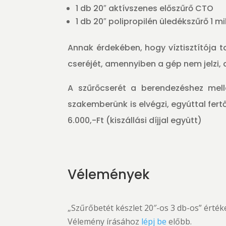
1 db 20″ aktívszenes előszűrő CTO
1 db 20″ polipropilén üledékszűrő 1 
Annak érdekében, hogy víztisztítója ta
cseréjét, amennyiben a gép nem jelzi, 
A szűrőcserét a berendezéshez mell
szakemberünk is elvégzi, egyúttal fertő
6.000,-Ft (kiszállási díjjal együtt)
Vélemények
„Szűrőbetét készlet 20″-os 3 db-os” érték
Vélemény írásához
lépj be
előbb.