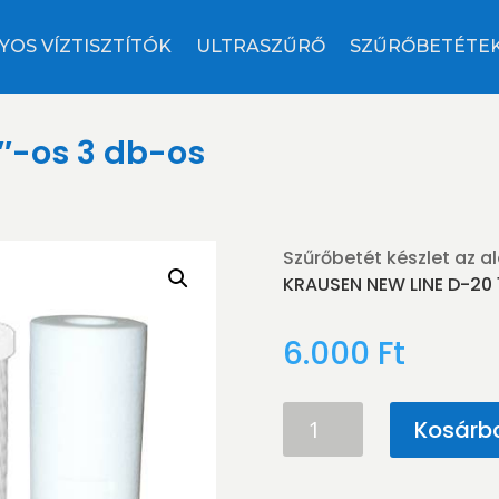
YOS VÍZTISZTÍTÓK
ULTRASZŰRŐ
SZŰRŐBETÉTE
0″-os 3 db-os
Szűrőbetét készlet az al
KRAUSEN NEW LINE D-20 
6.000
Ft
Szűrőbetét
Kosárb
készlet
20"-