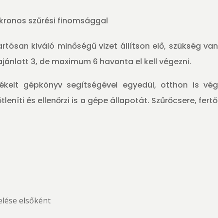
mikronos szűrési finomsággal
rtósan kiváló minőségű vizet állítson elő, szükség van
ajánlott 3, de maximum 6 havonta el kell végezni.
ékelt gépkönyv segítségével egyedül, otthon is vég
tleníti és ellenőrzi is a gépe állapotát. Szűrőcsere, fer
elése elsőként