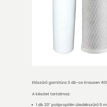
Előszűrő garnitúra 3 db-os Krausen 40
A készlet tartalmaz:
1 db 20″ polipropilén üledékszűrő 5 