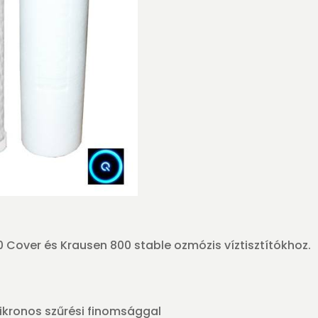
os
3
db-
os
mennyiség
0 Cover és Krausen 800 stable ozmózis víztisztítókhoz.
mikronos szűrési finomsággal