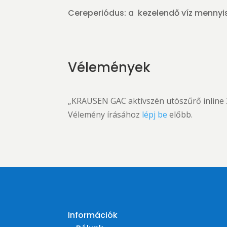
Cereperiódus: a kezelendő víz menny
Vélemények
„KRAUSEN GAC aktívszén utószűrő inline 2
Vélemény írásához
lépj be
előbb.
Információk