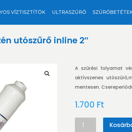
YOS VÍZTISZTÍTÓK
ULTRASZŰRŐ
SZŰRŐBETÉTE
n utószűrő inline 2″
A szűrési folyamat vé
aktívszenes utószűrő,
mentesen. Csereperiód
1.700
Ft
KRAUSEN
Kosárb
GAC