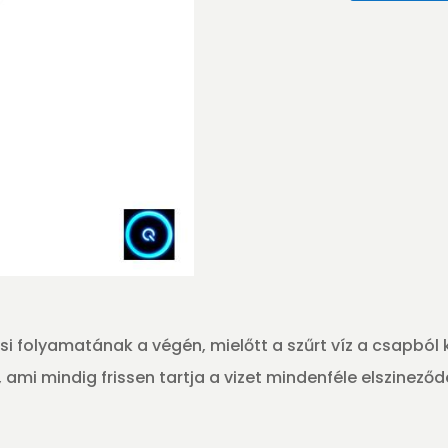
aktívszén
utószűrő
inline
2"
mennyiség
si folyamatának a végén, mielőtt a szűrt víz a csapból k
 ami mindig frissen tartja a vizet mindenféle elszinező