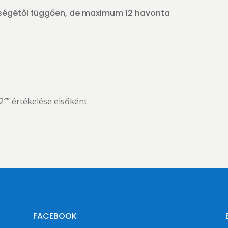
iségétől függően, de maximum 12 havonta
″” értékelése elsőként
FACEBOOK