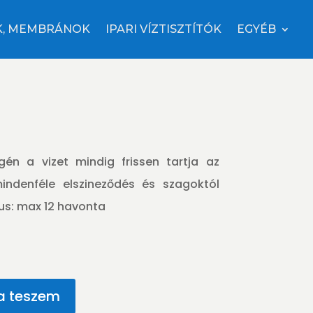
K, MEMBRÁNOK
IPARI VÍZTISZTÍTÓK
EGYÉB
gén a vizet mindig frissen tartja az
mindenféle elszineződés és szagoktól
us: max 12 havonta
a teszem